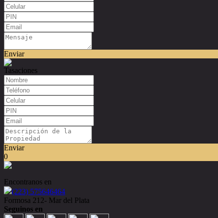
Enviar
Tasaciones
Enviar
0
Encontranos en
(223) 575646464
Formosa 212- Mar del Plata
Seguinos en