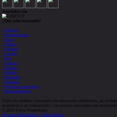
Asociados con
¿Qué estás buscando?
·
Terrenos
·
Departamentos
·
Casas
·
Quintas
·
Oficinas
·
Locales
·
PHs
·
Campos
·
Garages
·
Hoteles
·
Depositos
·
Galpones
·
Terrenos comerciales
·
Monoambientes
Todas las medidas enunciadas son meramente orientativas, las medidas
ilustrativos y no contractuales. Los precios enunciados son meramente 
© 2026 Forcic Propiedades.
Software Inmobiliario - Tokko Broker