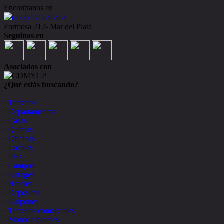
Encontranos en
(223) 575646464
Formosa 212- Mar del Plata
Seguinos en
Asociados con
¿Qué estás buscando?
·
Terrenos
·
Departamentos
·
Casas
·
Quintas
·
Oficinas
·
Locales
·
PHs
·
Campos
·
Garages
·
Hoteles
·
Depositos
·
Galpones
·
Terrenos comerciales
·
Monoambientes