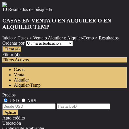
10 Resultados de búsqueda
CASAS EN VENTA O EN ALQUILER O EN
ALQUILER TEMP
Inicio
>
Casas
>
Venta
o
Alquiler
o
Alquiler-Temp
> Resultados
Ordenar por
Filtrar
(4)
Filtrar
(4)
Filtros Activos
Casas
Venta
Alquiler
Alquiler-Temp
Precios
USD
ARS
Aplicar
Apto crédito
Ubicación
Cantidad de Ambientes