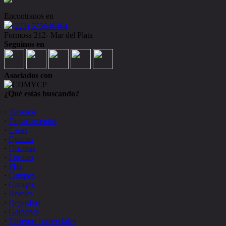
Encontranos en
(223) 575646464
Formosa 212- Mar del Plata
Seguinos en
Asociados con
¿Qué estás buscando?
·
Terrenos
·
Departamentos
·
Casas
·
Quintas
·
Oficinas
·
Locales
·
PHs
·
Campos
·
Garages
·
Hoteles
·
Depositos
·
Galpones
·
Terrenos comerciales