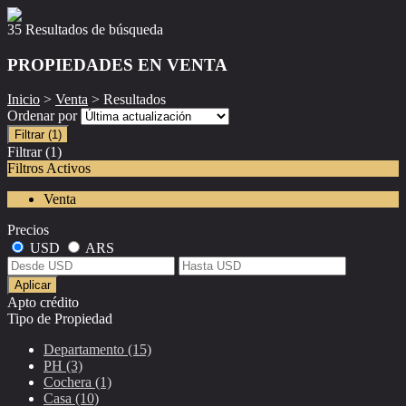
35 Resultados de búsqueda
PROPIEDADES EN VENTA
Inicio
>
Venta
> Resultados
Ordenar por
Filtrar
(1)
Filtrar
(1)
Filtros Activos
Venta
Precios
USD
ARS
Aplicar
Apto crédito
Tipo de Propiedad
Departamento (15)
PH (3)
Cochera (1)
Casa (10)