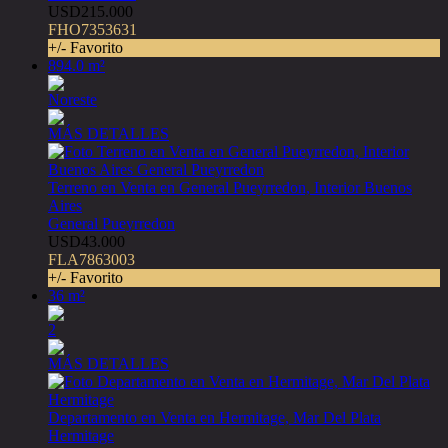
USD215.000
FHO7353631
+/- Favorito
894.0 m²
Noreste
MÁS DETALLES
Terreno en Venta en General Pueyrredon, Interior Buenos
Aires
General Pueyrredon
USD43.000
FLA7863003
+/- Favorito
36 m²
2
MÁS DETALLES
Departamento en Venta en Hermitage, Mar Del Plata
Hermitage