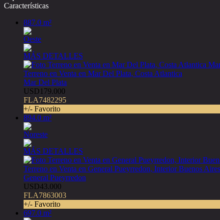
Características
887.0 m²
Oeste
MÁS DETALLES
Terreno en Venta en Mar Del Plata, Costa Atlantica
Mar Del Plata
USD179.000
FLA7482295
+/- Favorito
894.0 m²
Noreste
MÁS DETALLES
Terreno en Venta en General Pueyrredon, Interior Buenos Aire
General Pueyrredon
USD43.000
FLA7863003
+/- Favorito
697.0 m²