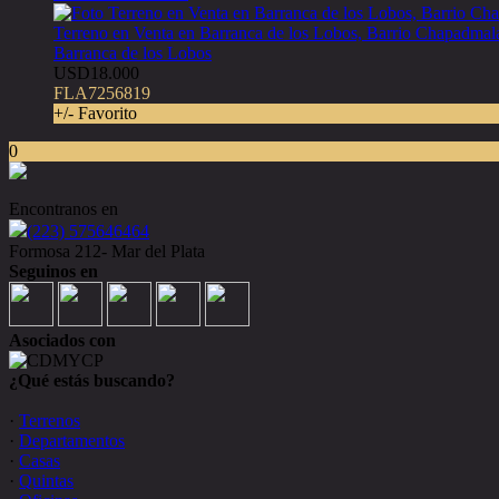
Terreno en Venta en Barranca de los Lobos, Barrio Chapadmal
Barranca de los Lobos
USD18.000
FLA7256819
+/- Favorito
0
Encontranos en
(223) 575646464
Formosa 212- Mar del Plata
Seguinos en
Asociados con
¿Qué estás buscando?
·
Terrenos
·
Departamentos
·
Casas
·
Quintas