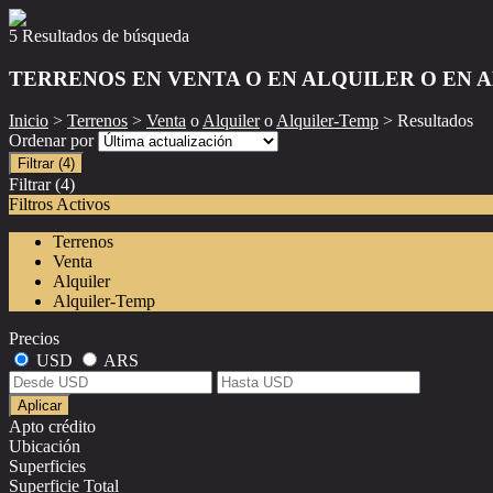
5 Resultados de búsqueda
TERRENOS EN VENTA O EN ALQUILER O EN 
Inicio
>
Terrenos
>
Venta
o
Alquiler
o
Alquiler-Temp
> Resultados
Ordenar por
Filtrar
(4)
Filtrar
(4)
Filtros Activos
Terrenos
Venta
Alquiler
Alquiler-Temp
Precios
USD
ARS
Aplicar
Apto crédito
Ubicación
Superficies
Superficie Total