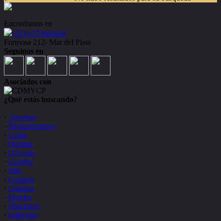
Encontranos en
(223) 575646464
Formosa 212- Mar del Plata
Seguinos en
Asociados con
¿Qué estás buscando?
·
Terrenos
·
Departamentos
·
Casas
·
Quintas
·
Oficinas
·
Locales
·
PHs
·
Campos
·
Garages
·
Hoteles
·
Depositos
·
Galpones