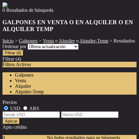
0 Resultados de búsqueda
GALPONES EN VENTA O EN ALQUILER O EN
ALQUILER TEMP
Inicio
>
Galpones
>
Venta
o
Alquiler
o
Alquiler-Temp
> Resultados
Ordenar por
Filtrar
(4)
Filtrar
(4)
Filtros Activos
Galpones
Venta
Alquiler
Alquiler-Temp
Precios
USD
ARS
Aplicar
Apto crédito
0
No hubo resultados para su búsqueda