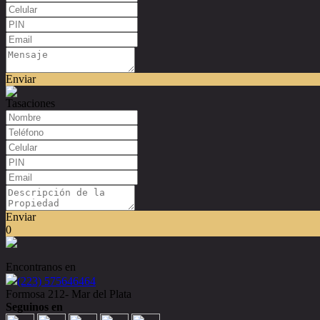
Enviar
Tasaciones
Enviar
0
Encontranos en
(223) 575646464
Formosa 212- Mar del Plata
Seguinos en