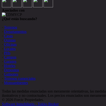
Asociados con
¿Qué estás buscando?
·
Terrenos
·
Departamentos
·
Casas
·
Quintas
·
Oficinas
·
Locales
·
PHs
·
Campos
·
Garages
·
Hoteles
·
Depositos
·
Galpones
·
Terrenos comerciales
·
Monoambientes
Todas las medidas enunciadas son meramente orientativas, las medidas
ilustrativos y no contractuales. Los precios enunciados son meramente 
© 2026 Forcic Propiedades.
Software Inmobiliario - Tokko Broker