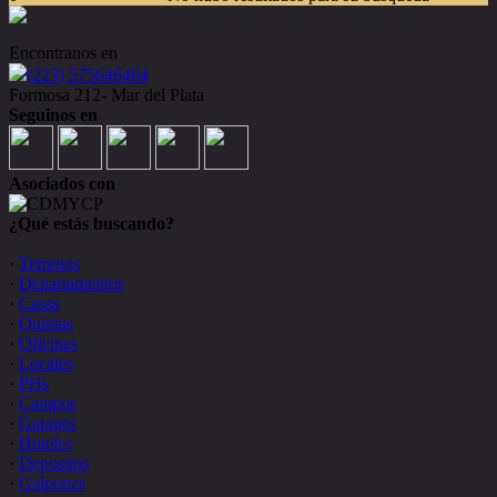
Encontranos en
(223) 575646464
Formosa 212- Mar del Plata
Seguinos en
Asociados con
¿Qué estás buscando?
·
Terrenos
·
Departamentos
·
Casas
·
Quintas
·
Oficinas
·
Locales
·
PHs
·
Campos
·
Garages
·
Hoteles
·
Depositos
·
Galpones