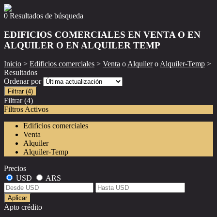
0 Resultados de búsqueda
EDIFICIOS COMERCIALES EN VENTA O EN
ALQUILER O EN ALQUILER TEMP
Inicio
>
Edificios comerciales
>
Venta
o
Alquiler
o
Alquiler-Temp
>
Resultados
Ordenar por
Filtrar
(4)
Filtrar
(4)
Filtros Activos
Edificios comerciales
Venta
Alquiler
Alquiler-Temp
Precios
USD
ARS
Aplicar
Apto crédito