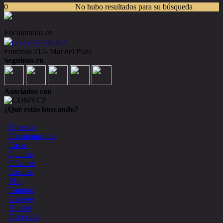
0
No hubo resultados para su búsqueda
Encontranos en
(223) 575646464
Formosa 212- Mar del Plata
Seguinos en
Asociados con
¿Qué estás buscando?
·
Terrenos
·
Departamentos
·
Casas
·
Quintas
·
Oficinas
·
Locales
·
PHs
·
Campos
·
Garages
·
Hoteles
·
Depositos