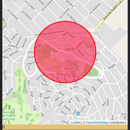
Leaflet
| ©
OpenStreetMap
contributors
0