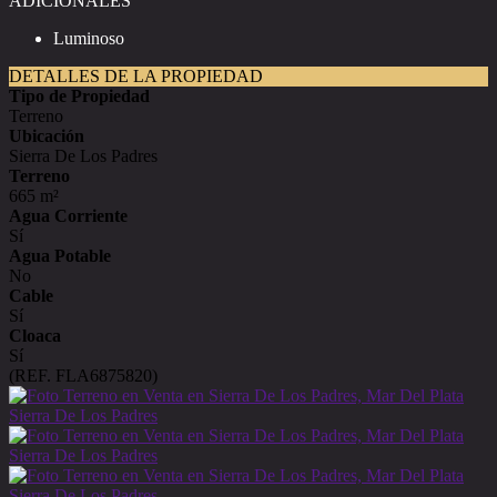
ADICIONALES
Luminoso
DETALLES DE LA PROPIEDAD
Tipo de Propiedad
Terreno
Ubicación
Sierra De Los Padres
Terreno
665 m²
Agua Corriente
Sí
Agua Potable
No
Cable
Sí
Cloaca
Sí
(REF. FLA6875820)