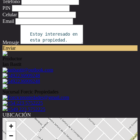
Teléfono
PIN
Celular
Email
Mensaje
Enviar
Productor
Ian Bastit
ianbastit@outlook.com
5492236909248
5492236909248
Sucursal Forcic Propiedades
Forcicpropiedades@gmail.com
+54 223 5752225
+549 223 5752225
UBICACIÓN
+
−