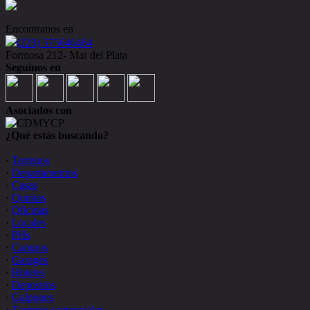
Encontranos en
(223) 575646464
Formosa 212- Mar del Plata
Seguinos en
Asociados con
¿Qué estás buscando?
·
Terrenos
·
Departamentos
·
Casas
·
Quintas
·
Oficinas
·
Locales
·
PHs
·
Campos
·
Garages
·
Hoteles
·
Depositos
·
Galpones
·
Terrenos comerciales