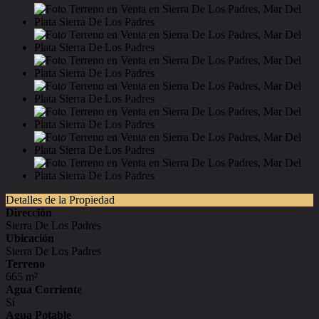
Detalles de la Propiedad
Dirección
Sierra De Los Padres
Ubicación
Sierra De Los Padres
Terreno
665 m²
Agua Corriente
Sí
Agua Potable