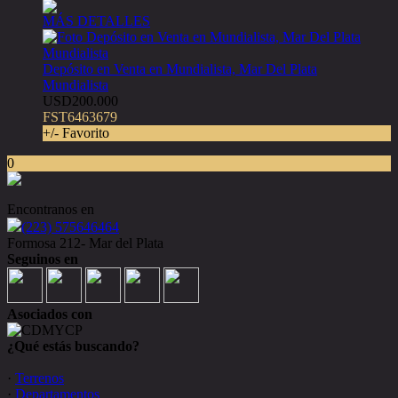
MÁS DETALLES
Depósito en Venta en Mundialista, Mar Del Plata
Mundialista
USD200.000
FST6463679
+/- Favorito
0
Encontranos en
(223) 575646464
Formosa 212- Mar del Plata
Seguinos en
Asociados con
¿Qué estás buscando?
·
Terrenos
·
Departamentos