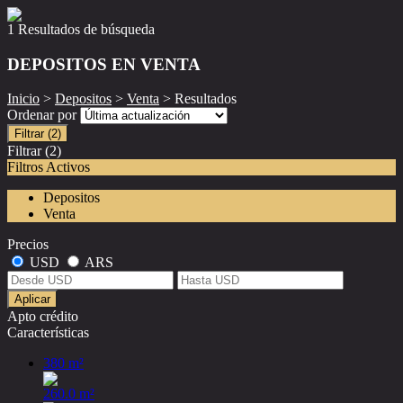
1 Resultados de búsqueda
DEPOSITOS EN VENTA
Inicio
>
Depositos
>
Venta
> Resultados
Ordenar por
Filtrar
(2)
Filtrar
(2)
Filtros Activos
Depositos
Venta
Precios
USD
ARS
Aplicar
Apto crédito
Características
380 m²
260.0 m²