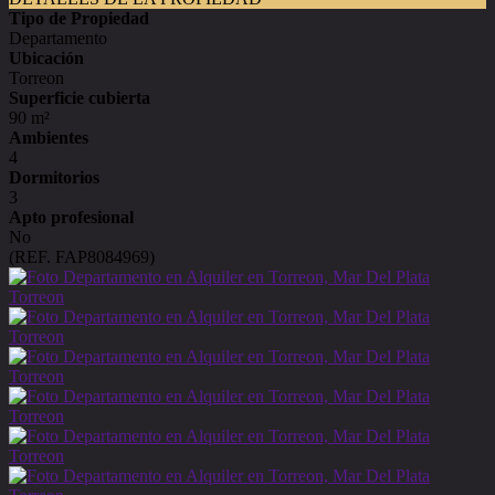
Tipo de Propiedad
Departamento
Ubicación
Torreon
Superficie cubierta
90 m²
Ambientes
4
Dormitorios
3
Apto profesional
No
(REF. FAP8084969)