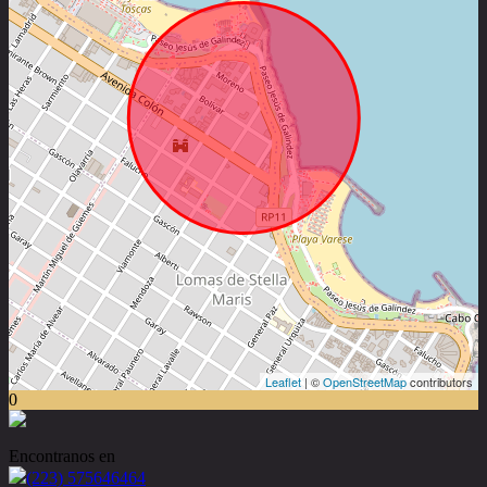
Leaflet
| ©
OpenStreetMap
contributors
0
Encontranos en
(223) 575646464