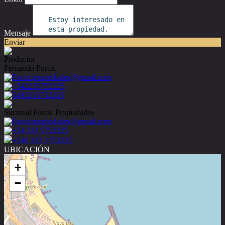
Mensaje
Enviar
Productor
Fernando Forcic
Forcicpropiedades@gmail.com
+542235752225
5492235752225
Sucursal Forcic Propiedades
Forcicpropiedades@gmail.com
+54 223 5752225
+549 223 5752225
UBICACIÓN
+
−