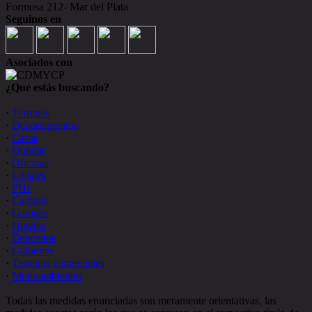
Formosa 212- Mar del Plata
Seguinos en
Asociados con
¿Qué estás buscando?
·
Terrenos
·
Departamentos
·
Casas
·
Quintas
·
Oficinas
·
Locales
·
PHs
·
Campos
·
Garages
·
Hoteles
·
Depositos
·
Galpones
·
Terrenos comerciales
·
Monoambientes
Todas las medidas enunciadas son meramente orientativas, las