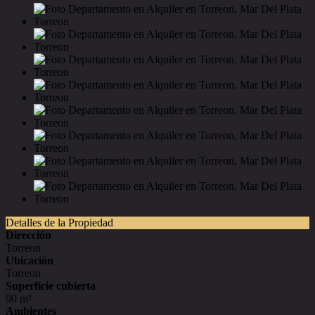
Detalles de la Propiedad
Dirección
Torreon
Ubicación
Torreon
Superficie cubierta
90 m²
Ambientes