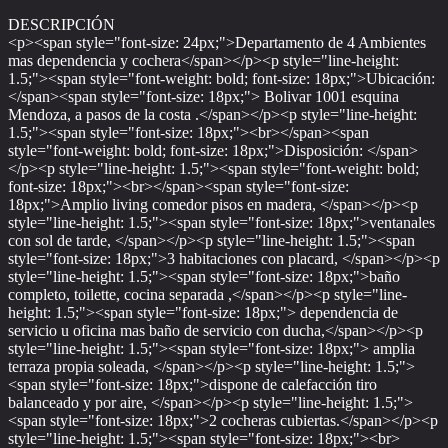
DESCRIPCIÓN
<p><span style="font-size: 24px;">Departamento de 4 Ambientes
mas dependencia y cochera</span></p><p style="line-height:
1.5;"><span style="font-weight: bold; font-size: 18px;">Ubicación:
</span><span style="font-size: 18px;"> Bolivar 1001 esquina
Mendoza, a pasos de la costa .</span></p><p style="line-height:
1.5;"><span style="font-size: 18px;"><br></span><span
style="font-weight: bold; font-size: 18px;">Disposición: </span>
</p><p style="line-height: 1.5;"><span style="font-weight: bold;
font-size: 18px;"><br></span><span style="font-size:
18px;">Amplio living comedor pisos en madera, </span></p><p
style="line-height: 1.5;"><span style="font-size: 18px;">ventanales
con sol de tarde, </span></p><p style="line-height: 1.5;"><span
style="font-size: 18px;">3 habitaciones con placard, </span></p><p
style="line-height: 1.5;"><span style="font-size: 18px;">baño
completo, toilette, cocina separada ,</span></p><p style="line-
height: 1.5;"><span style="font-size: 18px;"> dependencia de
servicio u oficina mas baño de servicio con ducha,</span></p><p
style="line-height: 1.5;"><span style="font-size: 18px;"> amplia
terraza propia soleada, </span></p><p style="line-height: 1.5;">
<span style="font-size: 18px;">dispone de calefacción tiro
balanceado y por aire, </span></p><p style="line-height: 1.5;">
<span style="font-size: 18px;">2 cocheras cubiertas.</span></p><p
style="line-height: 1.5;"><span style="font-size: 18px;"><br>