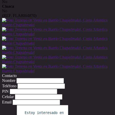
No
Cloaca
No
(REF. FLA8064870)
Contacto
Nombre
Teléfono
PIN
Celular
Email