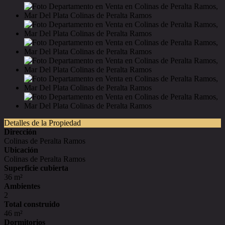
Detalles de la Propiedad
Dirección
Colinas de Peralta Ramos
Ubicación
Colinas de Peralta Ramos
Superficie cubierta
36 m²
Ambientes
2
Total construido
46 m²
Dormitorios