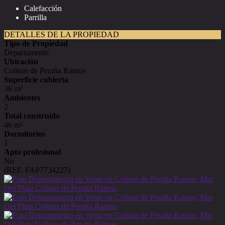
Calefacción
Parrilla
DETALLES DE LA PROPIEDAD
Tipo de Propiedad
Departamento
Ubicación
Colinas de Peralta Ramos
Superficie cubierta
36 m²
Ambientes
2
Total construido
46 m²
Dormitorios
1
Apto profesional
No
(REF. FAP7734227)