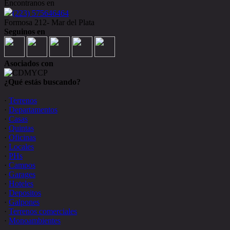
Encontranos en
(223) 575646464
Formosa 212- Mar del Plata
Seguinos en
Asociados con
¿Qué estás buscando?
·
Terrenos
·
Departamentos
·
Casas
·
Quintas
·
Oficinas
·
Locales
·
PHs
·
Campos
·
Garages
·
Hoteles
·
Depositos
·
Galpones
·
Terrenos comerciales
·
Monoambientes