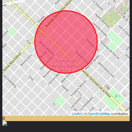
Leaflet
| ©
OpenStreetMap
contributors
0