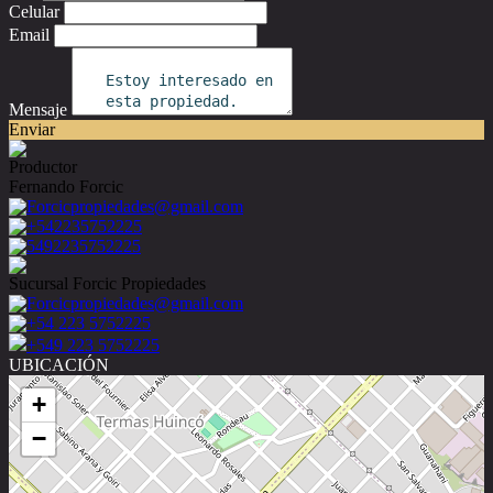
Celular
Email
Mensaje
Enviar
Productor
Fernando Forcic
Forcicpropiedades@gmail.com
+542235752225
5492235752225
Sucursal Forcic Propiedades
Forcicpropiedades@gmail.com
+54 223 5752225
+549 223 5752225
UBICACIÓN
+
−