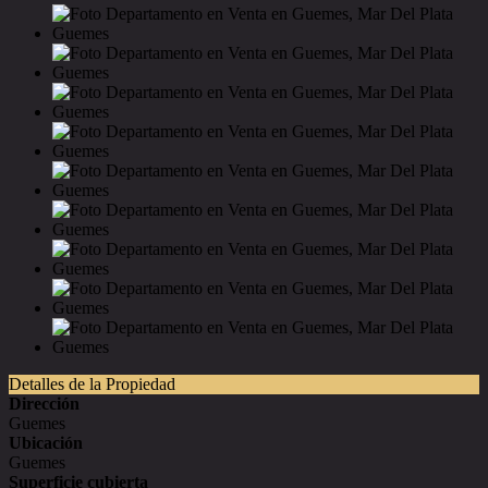
Detalles de la Propiedad
Dirección
Guemes
Ubicación
Guemes
Superficie cubierta