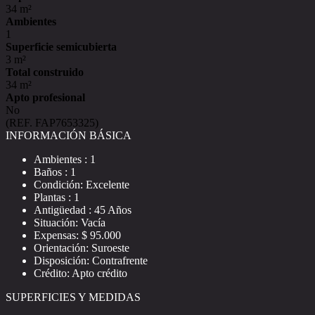
34 m²
Ambientes
1
Superficie semicubierta
3 m²
Total construido
34 m²
Apto profesional
No
(REF. FAP7653325)
INFORMACIÓN BÁSICA
Ambientes : 1
Baños : 1
Condición: Excelente
Plantas : 1
Antigüedad : 45 Años
Situación: Vacía
Expensas: $ 95.000
Orientación: Suroeste
Disposición: Contrafrente
Crédito: Apto crédito
SUPERFICIES Y MEDIDAS