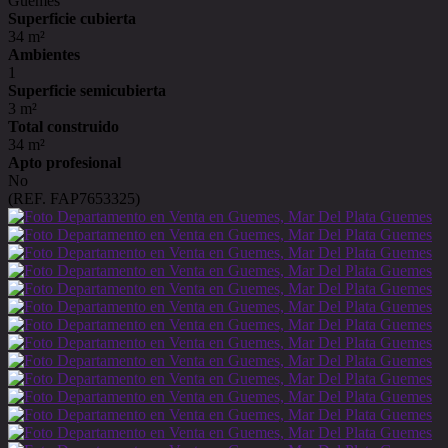
Guemes
Superficie cubierta
34 m²
Ambientes
1
Superficie semicubierta
3 m²
Total construido
34 m²
Apto profesional
No
(REF. FAP7653325)