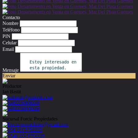
Contacto
Nombre
Teléfono
PIN
Celular
Email
Mensaje
Enviar
Productor
Ian Bastit
ianbastit@outlook.com
5492236909248
5492236909248
Sucursal Forcic Propiedades
Forcicpropiedades@gmail.com
+54 223 5752225
+549 223 5752225