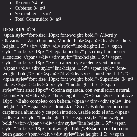
Terreno: 34 m²
Cubierta: 34 m²
Semicubierta: 3 m²
Total Construido: 34 m²
DESCRIPCIÓN
<span style="font-size: 18px; font-weight: bold;">Alberti y
Olavarría — Zona Guemes, Mar del Plata</span><div style="line-
height: 1.5;"><br></div><div style="line-height: 1.5;"><span
style="font-size: 18px;">Departamento 7° piso muy luminoso y
silencioso.</span></div><div style="line-height: 1.5;"><span
style="font-size: 18px;">Vista abierta y excelente ventilación.
</span></div><div style="line-height: 1.5;"><span style="font-
weight: bold;"><br></span></div><div style="line-height: 1.5;">
<span style="font-size: 18px; font-weight: bold;">Superficie: 34 m²
totales.</span></div><div style="line-height: 1.5;"><span
style="font-size: 18px;">Cocina separada. con ventilacion natural.
</span></div><div style="line-height: 1.5;"><span style="font-size:
18px;">Baño completo con bañera.</span></div><div style="line-
height: 1.5;"><span style="font-size: 18px;">Balcón cerrado con
carpinteria aluminio y cesped sintetico, usable todo el año.</span>
</div><div style="line-height: 1.5;"><span style="font-weight:
bold;"><br></span></div><div style="line-height: 1.5;"><span
style="font-size: 18px; font-weight: bold;">Estado: reciclado con
buen gusto </span></div><div style="line-height: 1.5;"><span