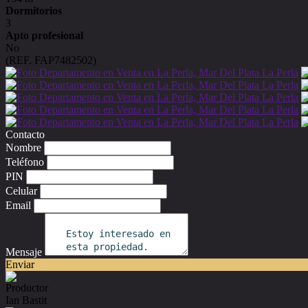
Dormitorios
3
Apto profesional
No
(REF. FAP7482502)
Contacto
Nombre
Teléfono
PIN
Celular
Email
Mensaje
Enviar
Productor
Ian Bastit