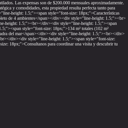
entilados. Las expensas son de $200.000 mensuales aproximadamente.
tégica y comodidades, esta propiedad resulta perfecta tanto para
line-height: 1.5;"><span style="font-size: 18px;">Características
pleto de 4 ambientes</span></div><div style="line-height: 1.5;"><br>
ine-height: 1.5;"><br></div><div style="line-height: 1.5;"><span
1.5;"><span style="font-size: 18px;">134 m² totales (102 m²
uadra del mar</span></div><div style="line-height: 1.5;"><br></div>
<br></div><div style="line-height: 1.5;"><span style="font-size:
ize: 18px;">Consultanos para coordinar una visita y descubrir tu