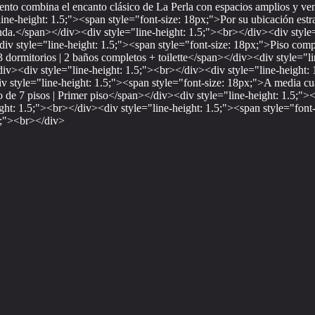
mento combina el encanto clásico de La Perla con espacios amplios y v
ne-height: 1.5;"><span style="font-size: 18px;">Por su ubicación estra
da.</span></div><div style="line-height: 1.5;"><br></div><div style="
iv style="line-height: 1.5;"><span style="font-size: 18px;">Piso com
3 dormitorios | 2 baños completos + toilette</span></div><div style="l
iv><div style="line-height: 1.5;"><br></div><div style="line-height: 
v style="line-height: 1.5;"><span style="font-size: 18px;">A media c
o de 7 pisos | Primer piso</span></div><div style="line-height: 1.5;">
: 1.5;"><br></div><div style="line-height: 1.5;"><span style="font-s
5;"><br></div>