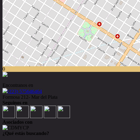
0
Encontranos en
(223) 575646464
Formosa 212- Mar del Plata
Seguinos en
Asociados con
¿Qué estás buscando?