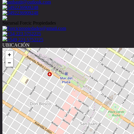
ianbastit@outlook.com
5492236909248
5492236909248
Sucursal Forcic Propiedades
Forcicpropiedades@gmail.com
+54 223 5752225
+549 223 5752225
UBICACIÓN
+
−