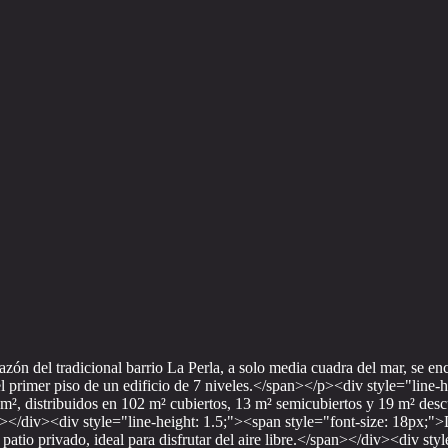
azón del tradicional barrio La Perla, a solo media cuadra del mar, se 
el primer piso de un edificio de 7 niveles.</span></p><div style="line-
 m², distribuidos en 102 m² cubiertos, 13 m² semicubiertos y 19 m² desc
></div><div style="line-height: 1.5;"><span style="font-size: 18px;">D
 patio privado, ideal para disfrutar del aire libre.</span></div><div st