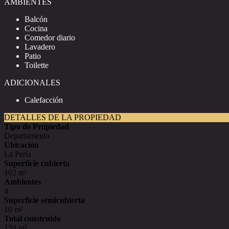
AMBIENTES
Balcón
Cocina
Comedor diario
Lavadero
Patio
Toilette
ADICIONALES
Calefacción
DETALLES DE LA PROPIEDAD
Tipo de Propiedad
Departamento
Ubicación
La Perla
Superficie cubierta
102 m²
Ambientes
4
Superficie semicubierta
10 m²
Total construido
134 m²