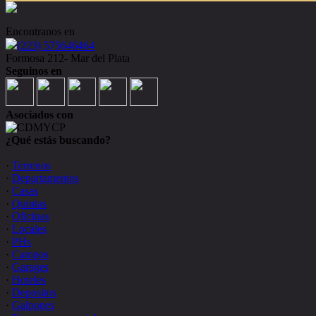
Encontranos en
(223) 575646464
Formosa 212- Mar del Plata
Seguinos en
Asociados con
¿Qué estás buscando?
·
Terrenos
·
Departamentos
·
Casas
·
Quintas
·
Oficinas
·
Locales
·
PHs
·
Campos
·
Garages
·
Hoteles
·
Depositos
·
Galpones