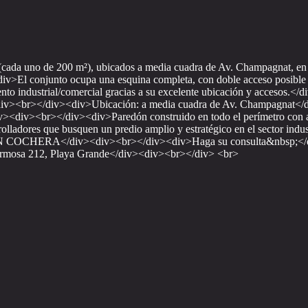
² (cada uno de 200 m²), ubicados a media cuadra de Av. Champagnat, en
<div>El conjunto ocupa una esquina completa, con doble acceso posible 
iento industrial/comercial gracias a su excelente ubicación y accesos.
><div><br></div><div>Ubicación: a media cuadra de Av. Champagnat</
><div><br></div><div>Paredón construido en todo el perímetro con a
rolladores que busquen un predio amplio y estratégico en el sector 
div><div><br></div><div>Haga su consulta&nbsp;</div><di
a 212, Playa Grande</div><div><br></div> <br>