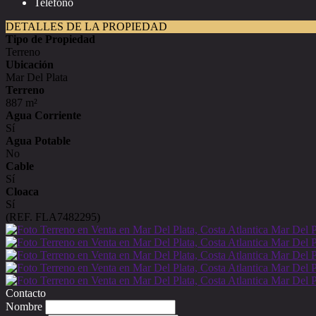
Teléfono
DETALLES DE LA PROPIEDAD
Tipo de Propiedad
Terreno
Ubicación
Mar Del Plata
Terreno
887 m²
Agua Corriente
Sí
Agua Potable
No
Cable
Sí
Cloaca
Sí
(REF. FLA7482295)
Contacto
Nombre