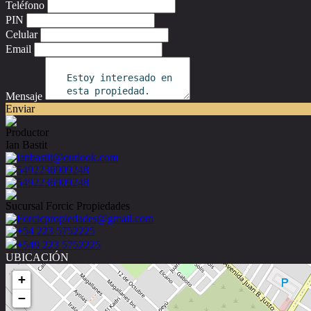
Teléfono
PIN
Celular
Email
Mensaje
Enviar
Productor
Ian Bastit
ianbastit@outlook.com
5492236909248
5492236909248
Sucursal Forcic Propiedades
Forcicpropiedades@gmail.com
+54 223 5752225
+549 223 5752225
UBICACIÓN
+
−