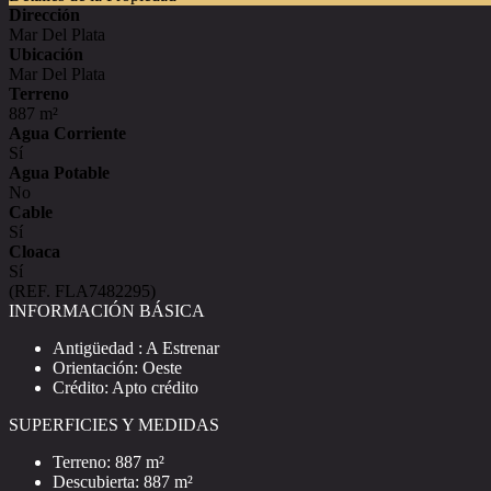
Dirección
Mar Del Plata
Ubicación
Mar Del Plata
Terreno
887 m²
Agua Corriente
Sí
Agua Potable
No
Cable
Sí
Cloaca
Sí
(REF. FLA7482295)
INFORMACIÓN BÁSICA
Antigüedad : A Estrenar
Orientación: Oeste
Crédito: Apto crédito
SUPERFICIES Y MEDIDAS
Terreno: 887 m²
Descubierta: 887 m²