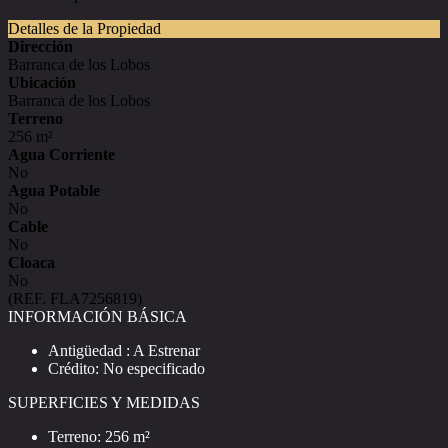
Detalles de la Propiedad
Dirección
Barranca de los Lobos
Ubicación
Barranca de los Lobos
Terreno
256 m²
Agua Corriente
No
Agua Potable
No
Cable
No
Cloaca
No
(REF. FLA7256819)
INFORMACIÓN BÁSICA
Antigüedad : A Estrenar
Crédito: No especificado
SUPERFICIES Y MEDIDAS
Terreno: 256 m²