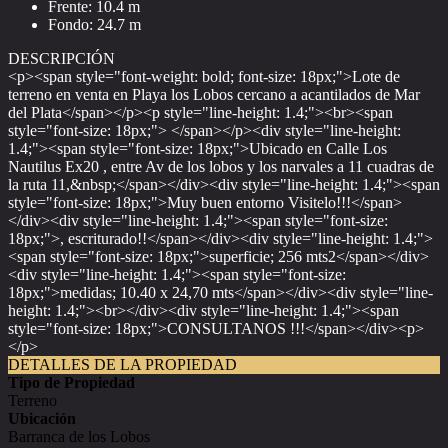
Frente: 10.4 m
Fondo: 24.7 m
DESCRIPCIÓN
<p><span style="font-weight: bold; font-size: 18px;">Lote de
terreno en venta en Playa los Lobos cercano a acantilados de Mar
del Plata</span></p><p style="line-height: 1.4;"><br><span
style="font-size: 18px;"> </span></p><div style="line-height:
1.4;"><span style="font-size: 18px;">Ubicado en Calle Los
Nautilus Ex20 , entre Av de los lobos y los narvales a 11 cuadras de
la ruta 11,&nbsp;</span></div><div style="line-height: 1.4;"><span
style="font-size: 18px;">Muy buen entorno Visitelo!!!</span>
</div><div style="line-height: 1.4;"><span style="font-size:
18px;">, escriturado!!</span></div><div style="line-height: 1.4;">
<span style="font-size: 18px;">superficie; 256 mts2</span></div>
<div style="line-height: 1.4;"><span style="font-size:
18px;">medidas; 10.40 x 24,70 mts</span></div><div style="line-
height: 1.4;"><br></div><div style="line-height: 1.4;"><span
style="font-size: 18px;">CONSULTANOS !!!</span></div><p>
</p>
DETALLES DE LA PROPIEDAD
Tipo de Propiedad
Terreno
Ubicación
Barranca de los Lobos