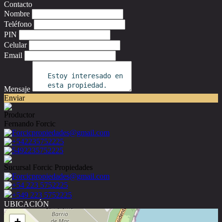
Contacto
Nombre
Teléfono
PIN
Celular
Email
Mensaje
Enviar
Productor
Fernando Forcic
Forcicpropiedades@gmail.com
+542235752225
5492235752225
Sucursal Forcic Propiedades
Forcicpropiedades@gmail.com
+54 223 5752225
+549 223 5752225
UBICACIÓN
+