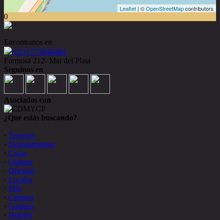
Leaflet
| ©
OpenStreetMap
contributors
0
Encontranos en
(223) 575646464
Formosa 212- Mar del Plata
Seguinos en
Asociados con
¿Qué estás buscando?
·
Terrenos
·
Departamentos
·
Casas
·
Quintas
·
Oficinas
·
Locales
·
PHs
·
Campos
·
Garages
·
Hoteles