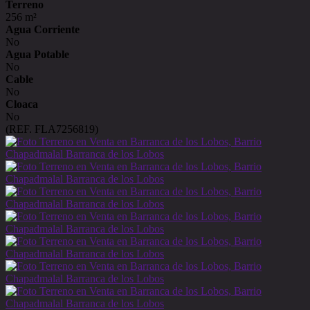
Terreno
256 m²
Agua Corriente
No
Agua Potable
No
Cable
No
Cloaca
No
(REF. FLA7256819)